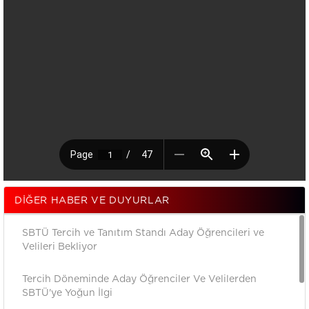
DIĞER HABER VE DUYURLAR
SBTÜ Tercih ve Tanıtım Standı Aday Öğrencileri ve
Velileri Bekliyor
Tercih Döneminde Aday Öğrenciler Ve Velilerden
SBTÜ'ye Yoğun İlgi