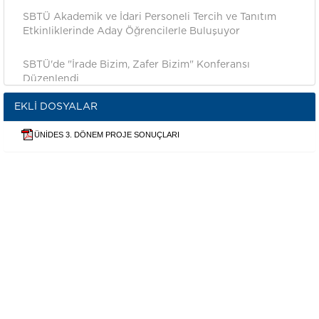
SBTÜ Akademik ve İdari Personeli Tercih ve Tanıtım
Etkinliklerinde Aday Öğrencilerle Buluşuyor
SBTÜ'de "İrade Bizim, Zafer Bizim" Konferansı
Düzenlendi
EKLI DOSYALAR
SBTÜ İlk Lisans ve Ön Lisans Mezunlarını Coşkulu Bir
Törenle Uğurladı
ÜNİDES 3. DÖNEM PROJE SONUÇLARI
Rehber Öğretmenlere SBTÜ Tanıtım Programı
Gerçekleştirildi
Talas Şehit Mahmut Yıldırım Anadolu Lisesi
Öğrencilerinden SBTÜ’ye Ziyaret
SBTÜ’de Tavla Turnuvası Tamamlandı
SBTÜ, İpekyolu Kariyer Fuarı’nda Yerini Aldı