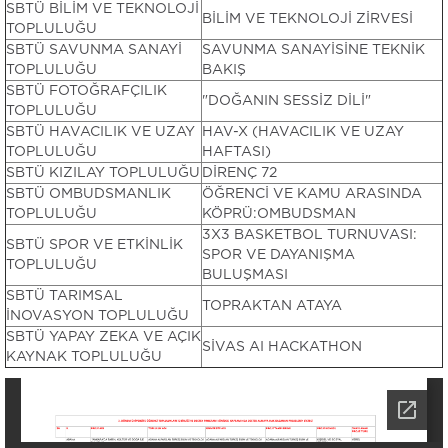
SBTÜ BİLİM VE TEKNOLOJİ
BİLİM VE TEKNOLOJİ ZİRVESİ
TOPLULUĞU
SBTÜ SAVUNMA SANAYİ
SAVUNMA SANAYİSİNE TEKNİK
TOPLULUĞU
BAKIŞ
SBTÜ FOTOĞRAFÇILIK
"DOĞANIN SESSİZ DİLİ"
TOPLULUĞU
SBTÜ HAVACILIK VE UZAY
HAV-X (HAVACILIK VE UZAY
TOPLULUĞU
HAFTASI)
SBTÜ KIZILAY TOPLULUĞU
DİRENÇ 72
SBTÜ OMBUDSMANLIK
ÖĞRENCİ VE KAMU ARASINDA
TOPLULUĞU
KÖPRÜ:OMBUDSMAN
3X3 BASKETBOL TURNUVASI:
SBTÜ SPOR VE ETKİNLİK
SPOR VE DAYANIŞMA
TOPLULUĞU
BULUŞMASI
SBTÜ TARIMSAL
TOPRAKTAN ATAYA
İNOVASYON TOPLULUĞU
SBTÜ YAPAY ZEKA VE AÇIK
SİVAS AI HACKATHON
KAYNAK TOPLULUĞU