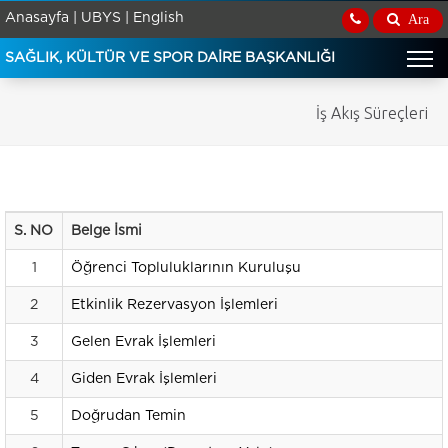
Anasayfa |
UBYS |
English
Ara
SAĞLIK, KÜLTÜR VE SPOR DAİRE BAŞKANLIĞI
İş Akış Süreçleri
S. NO
Belge İsmi
1
Öğrenci Topluluklarının Kuruluşu
2
Etkinlik Rezervasyon İşlemleri
3
Gelen Evrak İşlemleri
4
Giden Evrak İşlemleri
5
Doğrudan Temin