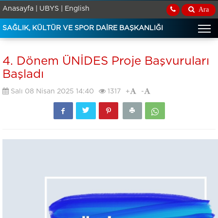
Anasayfa |
UBYS |
English
Ara
SAĞLIK, KÜLTÜR VE SPOR DAİRE BAŞKANLIĞI
4. Dönem ÜNİDES Proje Başvuruları
Başladı
Salı 08 Nisan 2025 14:40
1317
+
-