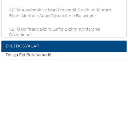
SBTÜ Akademik ve İdari Personeli Tercih ve Tanıtım
Etkinliklerinde Aday Öğrencilerle Buluşuyor
SBTÜ'de "İrade Bizim, Zafer Bizim" Konferansı
Düzenlendi
EKLI DOSYALAR
SBTÜ İlk Lisans ve Ön Lisans Mezunlarını Coşkulu Bir
Törenle Uğurladı
Dosya Eki Bulunamadı!
Rehber Öğretmenlere SBTÜ Tanıtım Programı
Gerçekleştirildi
Talas Şehit Mahmut Yıldırım Anadolu Lisesi
Öğrencilerinden SBTÜ’ye Ziyaret
SBTÜ’de Tavla Turnuvası Tamamlandı
SBTÜ, İpekyolu Kariyer Fuarı’nda Yerini Aldı