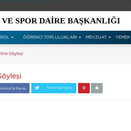
 VE SPOR DAİRE BAŞKANLIĞI
NTROL
ÖĞRENCİ TOPLULUKLARI
MEVZUAT
YEMEK 
line Söyleşi
Söyleşi
Twitter'da Paylaş
cebook'ta Paylaş