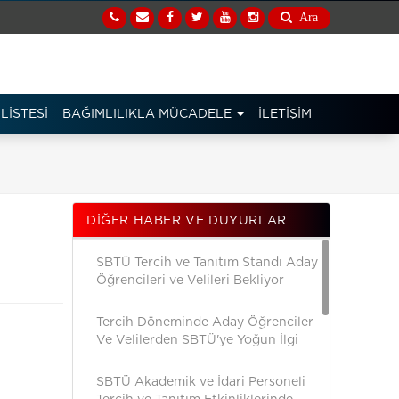
Ara
LİSTESİ
BAĞIMLILIKLA MÜCADELE
İLETİŞİM
DIĞER HABER VE DUYURLAR
SBTÜ Tercih ve Tanıtım Standı Aday
Öğrencileri ve Velileri Bekliyor
Tercih Döneminde Aday Öğrenciler
Ve Velilerden SBTÜ'ye Yoğun İlgi
SBTÜ Akademik ve İdari Personeli