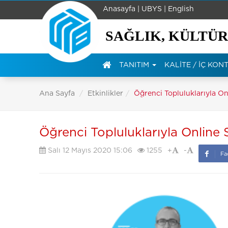
Anasayfa |
UBYS |
English
SAĞLIK, KÜLTÜR
TANITIM
KALİTE / İÇ KO
Ana Sayfa
Etkinlikler
Öğrenci Topluluklarıyla On
Öğrenci Topluluklarıyla Online 
Salı 12 Mayıs 2020 15:06
1255
+
-
Fa