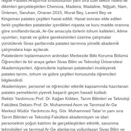
Niğde Patates Araştırma Enstitüsünün yanı sıra özel sektör hibesi ile
dikimleri gerçekleştirilen Chenova, Madeira, Madaline, Niğşah, Nam,
Ünlenen, Saruhan, Onaran 2015, Murat Bey, Levent Bey ve
Kingsman patates çeşitleri hasat edildi. Hasat sonrası elde edilen
farklı çeşitlerden patatesler içerdikleri nişasta ve kuru madde oranına
göre sınıflandırılacak, Ar-Ge amacıyla türlerin tohum kaliteleri, iklime
uyumları, toprak ve gübre gereksinimleri üzerine çalışmalar
yürütülerek Sivas şartlarında patates tarımına yönelik akademik
çalışmalara kapı açılacak.
Patateslerin toplanmasının ardından Merkezde Bitki Koruma Bölümü
Öğrencileri ile bir araya gelen Sivas Bilim ve Teknoloji Üniversitesi
Akademisyenleri, öğrencilerle toplanan patatesleri inceleyerek
patates tarımı, tohum ve gübre çeşitleri konusunda öğrencileri
bilgilendirdi.
Akademisyen, personel ve öğrenciler etkinlik kapsamında hazırlanan
patates yemeklerini yiyerek başarılı geçen hasadı kutladı.
Rektör Yardımcısı Prof. Dr. Kağan Kökten, Tarım Bilimleri ve Teknoloji
Fakültesi Dekanı Prof. Dr. Muhammed Asım ve Tarımsal Ar-Ge
Merkezi Müdür Yardımcısı Arş. Gör. Muhammed Tatar’ın yanı sıra
Tarım Bilimleri ve Teknoloji Fakültesi akademisyen ve idari
personelinin yoğun katılımı ile gerçekleştirilen etkinlik, savunma
teknolojileri ve tarımsal Ar-Ge alanlarına yoğunlaşan Sivas Bilim ve