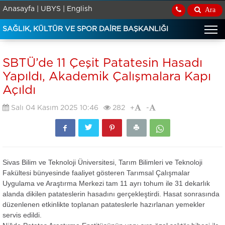
Anasayfa |
UBYS |
English
Ara
SAĞLIK, KÜLTÜR VE SPOR DAİRE BAŞKANLIĞI
SBTÜ’de 11 Çeşit Patatesin Hasadı
Yapıldı, Akademik Çalışmalara Kapı
Açıldı
Salı 04 Kasım 2025 10:46
282
+
-
Sivas Bilim ve Teknoloji Üniversitesi, Tarım Bilimleri ve Teknoloji
Fakültesi bünyesinde faaliyet gösteren Tarımsal Çalışmalar
Uygulama ve Araştırma Merkezi tam 11 ayrı tohum ile 31 dekarlık
alanda dikilen patateslerin hasadını gerçekleştirdi. Hasat sonrasında
düzenlenen etkinlikte toplanan patateslerle hazırlanan yemekler
servis edildi.