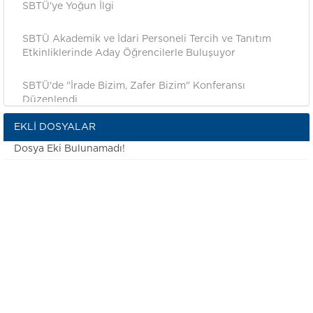
SBTÜ'ye Yoğun İlgi
SBTÜ Akademik ve İdari Personeli Tercih ve Tanıtım
Etkinliklerinde Aday Öğrencilerle Buluşuyor
SBTÜ'de "İrade Bizim, Zafer Bizim" Konferansı
Düzenlendi
EKLI DOSYALAR
SBTÜ İlk Lisans ve Ön Lisans Mezunlarını Coşkulu Bir
Törenle Uğurladı
Dosya Eki Bulunamadı!
Rehber Öğretmenlere SBTÜ Tanıtım Programı
Gerçekleştirildi
Talas Şehit Mahmut Yıldırım Anadolu Lisesi
Öğrencilerinden SBTÜ’ye Ziyaret
SBTÜ’de Tavla Turnuvası Tamamlandı
SBTÜ, İpekyolu Kariyer Fuarı’nda Yerini Aldı