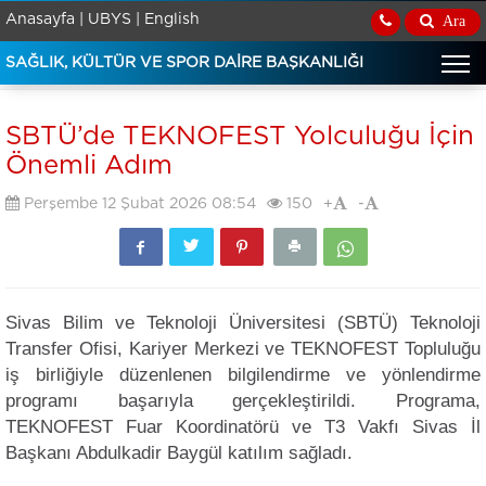
Anasayfa |
UBYS |
English
Ara
SAĞLIK, KÜLTÜR VE SPOR DAİRE BAŞKANLIĞI
SBTÜ’de TEKNOFEST Yolculuğu İçin
Önemli Adım
Perşembe 12 Şubat 2026 08:54
150
+
-
Sivas Bilim ve Teknoloji Üniversitesi (SBTÜ) Teknoloji
Transfer Ofisi, Kariyer Merkezi ve TEKNOFEST Topluluğu
iş birliğiyle düzenlenen bilgilendirme ve yönlendirme
programı başarıyla gerçekleştirildi. Programa,
TEKNOFEST Fuar Koordinatörü ve T3 Vakfı Sivas İl
Başkanı Abdulkadir Baygül katılım sağladı.