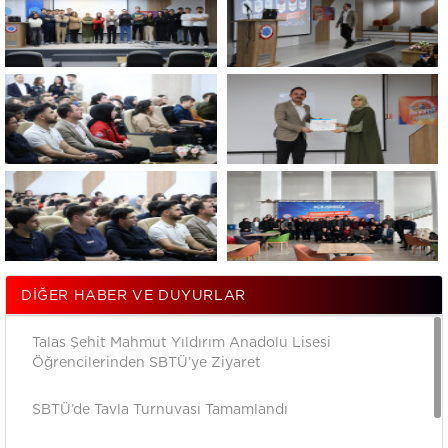
DIĞER HABER VE DUYURLAR
Talas Şehit Mahmut Yıldırım Anadolu Lisesi
Öğrencilerinden SBTÜ’ye Ziyaret
SBTÜ’de Tavla Turnuvası Tamamlandı