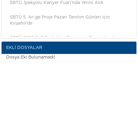
SBTÜ, İpekyolu Kariyer Fuarı’nda Yerini Aldı
SBTÜ 5. Ar-ge Proje Pazarı Tanıtım Günleri için
Kırşehir’de
SBTÜ 2026 3x3 Basketbol Turnuvası Tamamlandı
EKLI DOSYALAR
SBTÜ’de Futbol Turnuvası Heyecanı Sona Erdi
Dosya Eki Bulunamadı!
Kadına Yönelik Şiddetle Mücadele 2026-2030 İl Eylem
Planı Toplantısı Gerçekleştirildi
SBTÜ, Kamu Kurumları Arası Futbol Turnuvasında
Sahaya Çıktı
Rektörümüz Prof. Dr. Mehmet Kul’un katılımıyla "Öğrenci
Toplulukları ve Teknofest Takımları Koordinasyon
Toplantısı gerçekleştirildi.
SBTÜ’de Kadın Personel ve Öğrencilere Yönelik