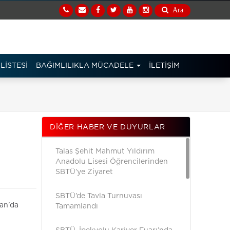
Ara
LİSTESİ
BAĞIMLILIKLA MÜCADELE
İLETİŞİM
DIĞER HABER VE DUYURLAR
Talas Şehit Mahmut Yıldırım
Anadolu Lisesi Öğrencilerinden
SBTÜ’ye Ziyaret
SBTÜ’de Tavla Turnuvası
can'da
Tamamlandı