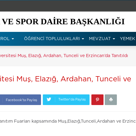
 VE SPOR DAİRE BAŞKANLIĞI
NTROL
ÖĞRENCİ TOPLULUKLARI
MEVZUAT
YEMEK 
ersitesi Muş, Elazığ, Ardahan, Tunceli ve Erzincan’da Tanıtıldı
itesi Muş, Elazığ, Ardahan, Tunceli ve
Twitter'da Paylaş
Facebook'ta Paylaş
 Tanıtım Fuarları kapsamında Muş,Elazığ,Tunceli,Ardahan ve Erzin