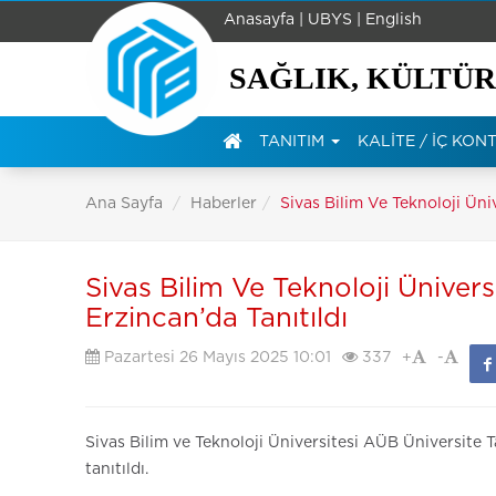
Anasayfa |
UBYS |
English
SAĞLIK, KÜLTÜR
TANITIM
KALİTE / İÇ KO
Ana Sayfa
Haberler
Sivas Bilim Ve Teknoloji Üniv
Sivas Bilim Ve Teknoloji Ünivers
Erzincan’da Tanıtıldı
Pazartesi 26 Mayıs 2025 10:01
337
+
-
Sivas Bilim ve Teknoloji Üniversitesi AÜB Üniversite
tanıtıldı.